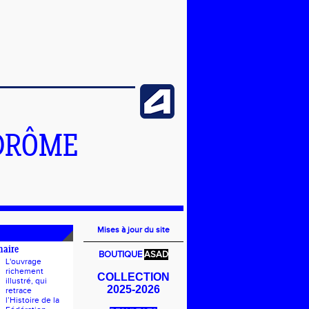
DRÔME
Mises à jour du site
naire
BOUTIQUE
ASAD
L'ouvrage
richement
COLLECTION
illustré, qui
2025-2026
retrace
l’Histoire de la