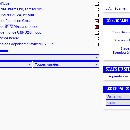
d'Ucel
d'Athlétisme.
 des Interclubs, samedi 11/5
lubs N3 2024, 1er tour
 de France de Cross
GÉOLOCALISE
 de 🇫🇷 Masters Indoor
 de France U18-U20 Indoor
Stade Roq
ng de lancer
Stade du 
res des départementaux du 6 Juin
Stade
Bonnieu à
STATS DU SIT
Fréquentation 
LES ESPACES