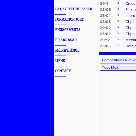
>
21/11
Cross 
>
LA GAZETTE DE L'ASAD
08/05
Finale
>
25/04
Interc
FORMATION JURY
>
08/03
Chpts
>
29/02
Chpts
ENGAGEMENTS
>
23/02
Chpts
>
29/12
Meeti
BILANS ASAD
>
23/05
Horai
MÉDIATHÈQUE
LIENS
CONTACT