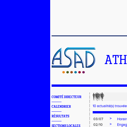
ATH
COMITÉ DIRECTEUR
10 actualité(s) trouvée(
CALENDRIER
RÉSULTATS
>
03/07
Horair
>
02/10
Engag
SECTIONS LOCALES