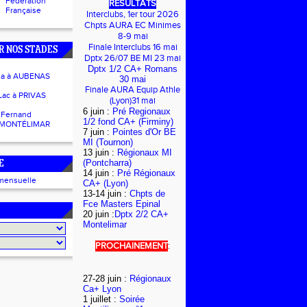
Fédération
RESULTATS
Française
Interclubs, 1er tour 2026
Chpts AURA EC Minimes
8-9 mai
Finale Interclubs 16 mai
R NOS STADES
Dptx 26/07 BE MI 23 mai
Dptx 1/2 CA+ Romans
ua à AUBENAS
30 mai
Finale AURA Equip Athle
Lac à PRIVAS
(Lyon)31 mai
6 juin :
Pré Regionaux
 Fernand
1/2 fond CA+ (Firminy)
 MONTÉLIMAR
7 juin :
Pointes d'Or BE
MI (Tournon)
13 juin :
Régionaux MI
(Pontcharra)
E
14 juin :
Pré Régionaux
mensuelle
CA+ (Lyon)
13-14 juin :
Chpts de
Fce Masters Epinal
20 juin :
Dptx 2/2 CA+
Montelimar
PROCHAINEMENT
:
27-28 juin :
Régionaux
Ca+ Lyon
1 juillet :
Soirée