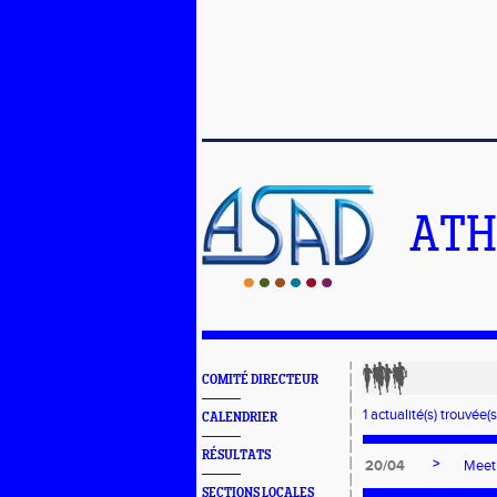
ATH
COMITÉ DIRECTEUR
1 actualité(s) trouvée(s
CALENDRIER
RÉSULTATS
>
20/04
Meeti
SECTIONS LOCALES