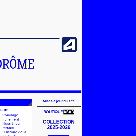
DRÔME
Mises à jour du site
naire
BOUTIQUE
ASAD
L'ouvrage
richement
COLLECTION
illustré, qui
2025-2026
retrace
l’Histoire de la