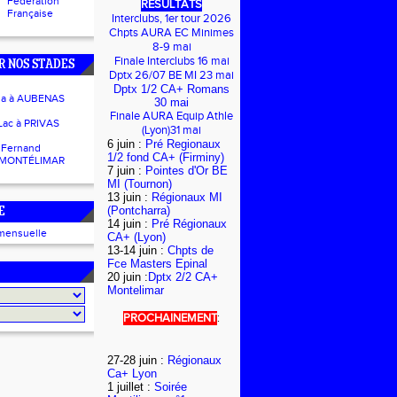
Fédération
RESULTATS
Française
Interclubs, 1er tour 2026
Chpts AURA EC Minimes
8-9 mai
Finale Interclubs 16 mai
R NOS STADES
Dptx 26/07 BE MI 23 mai
Dptx 1/2 CA+ Romans
ua à AUBENAS
30 mai
Finale AURA Equip Athle
Lac à PRIVAS
(Lyon)31 mai
6 juin :
Pré Regionaux
 Fernand
1/2 fond CA+ (Firminy)
 MONTÉLIMAR
7 juin :
Pointes d'Or BE
MI (Tournon)
13 juin :
Régionaux MI
(Pontcharra)
E
14 juin :
Pré Régionaux
mensuelle
CA+ (Lyon)
13-14 juin :
Chpts de
Fce Masters Epinal
20 juin :
Dptx 2/2 CA+
Montelimar
PROCHAINEMENT
:
27-28 juin :
Régionaux
Ca+ Lyon
1 juillet :
Soirée