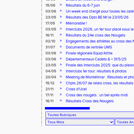
>
15/06
Résultats du 6-7 juin
>
03/06
Un week end chargé pour toutes les caté
>
23/05
Résultats des Dptx BE MI le 23/05/26
>
17/05
Mémorable !
>
03/05
Interclubs 2026, un 1er tour placé sous le
>
16/11
Résultats du 24e cross des Nougats
>
02/10
Engagements des athlètes au cross des 
>
31/07
Documents de rentrée UMS
>
03/06
Finale régionale Equip'Athle
>
03/06
Départementaux Cadets & + 31/5/25
>
23/05
Finale des Interclubs 2025: que du plaisi
>
04/05
Interclubs 1er tour: résultats & photos
>
20/04
Meeting de Montélimar : Résultats et ph
>
15/12
Chpts 26/07 de relais cross, les résultats
>
21/11
Cross d'Ucel
>
17/11
Cross des nougats : un bel après midi
>
16/11
Résultats Cross des Nougats