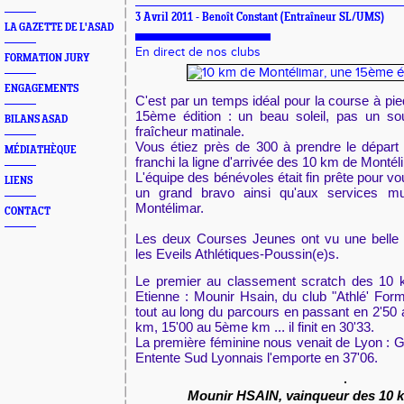
3 Avril 2011 -
Benoît Constant
(Entraîneur SL/UMS)
LA GAZETTE DE L'ASAD
En direct de nos clubs
FORMATION JURY
ENGAGEMENTS
C'est par un temps idéal pour la course à pie
15ème édition : un beau soleil, pas un so
BILANS ASAD
fraîcheur matinale.
Vous étiez près de 300 à prendre le départ
MÉDIATHÈQUE
franchi la ligne d'arrivée des 10 km de Montél
L'équipe des bénévoles était fin prête pour vous
LIENS
un grand bravo ainsi qu'aux services mu
Montélimar.
CONTACT
Les deux Courses Jeunes ont vu une belle p
les Eveils Athlétiques-Poussin(e)s.
Le premier au classement scratch des 10 k
Etienne : Mounir Hsain, du club "Athlé' Form
tout au long du parcours en passant en 2'5
km, 15'00 au 5ème km ... il finit en 30'33.
La première féminine nous venait de Lyon : G
Entente Sud Lyonnais l'emporte en 37'06.
Mounir HSAIN, vainqueur des 10 k