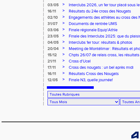
>
03/05
Interclubs 2026, un 1er tour placé sous le
>
16/11
Résultats du 24e cross des Nougats
>
02/10
Engagements des athlètes au cross des 
>
31/07
Documents de rentrée UMS
>
03/06
Finale régionale Equip'Athle
>
23/05
Finale des Interclubs 2025: que du plaisi
>
04/05
Interclubs 1er tour: résultats & photos
>
20/04
Meeting de Montélimar : Résultats et ph
>
15/12
Chpts 26/07 de relais cross, les résultats
>
21/11
Cross d'Ucel
>
17/11
Cross des nougats : un bel après midi
>
16/11
Résultats Cross des Nougats
>
12/05
Finale N3, quelle journée!