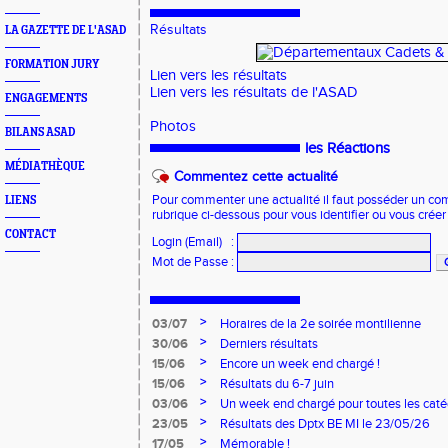
Résultats
LA GAZETTE DE L'ASAD
FORMATION JURY
Lien vers les résultats
Lien vers les résultats de l'ASAD
ENGAGEMENTS
Photos
BILANS ASAD
les Réactions
MÉDIATHÈQUE
Commentez cette actualité
Pour commenter une actualité il faut posséder un compt
LIENS
rubrique ci-dessous pour vous identifier ou vous crée
CONTACT
Login (Email)
:
Mot de Passe
:
>
03/07
Horaires de la 2e soirée montilienne
>
30/06
Derniers résultats
>
15/06
Encore un week end chargé !
>
15/06
Résultats du 6-7 juin
>
03/06
Un week end chargé pour toutes les caté
>
23/05
Résultats des Dptx BE MI le 23/05/26
>
17/05
Mémorable !