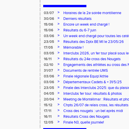
>
03/07
Horaires de la 2e soirée montilienne
>
30/06
Derniers résultats
>
15/06
Encore un week end chargé !
>
15/06
Résultats du 6-7 juin
>
03/06
Un week end chargé pour toutes les caté
>
23/05
Résultats des Dptx BE MI le 23/05/26
>
17/05
Mémorable !
>
03/05
Interclubs 2026, un 1er tour placé sous le
>
16/11
Résultats du 24e cross des Nougats
>
02/10
Engagements des athlètes au cross des 
>
31/07
Documents de rentrée UMS
>
03/06
Finale régionale Equip'Athle
>
03/06
Départementaux Cadets & + 31/5/25
>
23/05
Finale des Interclubs 2025: que du plaisi
>
04/05
Interclubs 1er tour: résultats & photos
>
20/04
Meeting de Montélimar : Résultats et ph
>
15/12
Chpts 26/07 de relais cross, les résultats
>
17/11
Cross des nougats : un bel après midi
>
16/11
Résultats Cross des Nougats
>
12/05
Finale N3, quelle journée!