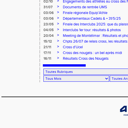
>
02/10
Engagements des athlètes au cross des 
>
31/07
Documents de rentrée UMS
>
03/06
Finale régionale Equip'Athle
>
03/06
Départementaux Cadets & + 31/5/25
>
23/05
Finale des Interclubs 2025: que du plaisi
>
04/05
Interclubs 1er tour: résultats & photos
>
20/04
Meeting de Montélimar : Résultats et ph
>
15/12
Chpts 26/07 de relais cross, les résultats
>
21/11
Cross d'Ucel
>
17/11
Cross des nougats : un bel après midi
>
16/11
Résultats Cross des Nougats