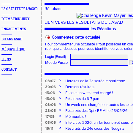
Résultats
LA GAZETTE DE L'ASAD
FORMATION JURY
LIEN VERS LES RESULTATS DE L'ASAD
les Réactions
ENGAGEMENTS
Commentez cette actualité
BILANS ASAD
Pour commenter une actualité il faut posséder un compt
rubrique ci-dessous pour vous identifier ou vous crée
MÉDIATHÈQUE
Login (Email)
:
LIENS
Mot de Passe
:
CONTACT
>
03/07
Horaires de la 2e soirée montilienne
>
30/06
Derniers résultats
>
15/06
Encore un week end chargé !
>
15/06
Résultats du 6-7 juin
>
03/06
Un week end chargé pour toutes les caté
>
23/05
Résultats des Dptx BE MI le 23/05/26
>
17/05
Mémorable !
>
03/05
Interclubs 2026, un 1er tour placé sous le
>
16/11
Résultats du 24e cross des Nougats