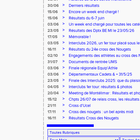
>
30/06
Derniers résultats
>
15/06
Encore un week end chargé !
>
15/06
Résultats du 6-7 juin
>
03/06
Un week end chargé pour toutes les caté
>
23/05
Résultats des Dptx BE MI le 23/05/26
>
17/05
Mémorable !
>
03/05
Interclubs 2026, un 1er tour placé sous le
>
16/11
Résultats du 24e cross des Nougats
>
02/10
Engagements des athlètes au cross des 
>
31/07
Documents de rentrée UMS
>
03/06
Finale régionale Equip'Athle
>
03/06
Départementaux Cadets & + 31/5/25
>
23/05
Finale des Interclubs 2025: que du plaisi
>
04/05
Interclubs 1er tour: résultats & photos
>
20/04
Meeting de Montélimar : Résultats et ph
>
15/12
Chpts 26/07 de relais cross, les résultats
>
21/11
Cross d'Ucel
>
17/11
Cross des nougats : un bel après midi
>
16/11
Résultats Cross des Nougats