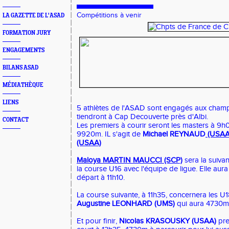
Compétitions à venir
LA GAZETTE DE L'ASAD
FORMATION JURY
ENGAGEMENTS
BILANS ASAD
MÉDIATHÈQUE
LIENS
5 athlètes de l'ASAD sont engagés aux champ
tiendront à Cap Decouverte près d'Albi.
CONTACT
Les premiers à courir seront les masters à 9h
9920m. IL s'agit de
Michael REYNAUD
(USAA
(USAA)
Maloya MARTIN MAUCCI
(SCP)
sera la suivan
la course U16 avec l'équipe de ligue. Elle aur
départ à 11h10.
La course suivante, à 11h35, concernera les 
Augustine LEONHARD (UMS)
qui aura 4730m 
Et pour finir,
Nicolas KRASOUSKY (USAA)
pre