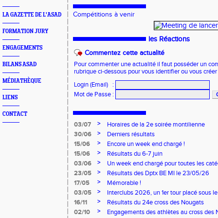
Compétitions à venir
LA GAZETTE DE L'ASAD
FORMATION JURY
les Réactions
ENGAGEMENTS
Commentez cette actualité
Pour commenter une actualité il faut posséder un compt
BILANS ASAD
rubrique ci-dessous pour vous identifier ou vous crée
MÉDIATHÈQUE
Login (Email)
:
Mot de Passe
:
LIENS
CONTACT
>
03/07
Horaires de la 2e soirée montilienne
>
30/06
Derniers résultats
>
15/06
Encore un week end chargé !
>
15/06
Résultats du 6-7 juin
>
03/06
Un week end chargé pour toutes les caté
>
23/05
Résultats des Dptx BE MI le 23/05/26
>
17/05
Mémorable !
>
03/05
Interclubs 2026, un 1er tour placé sous le
>
16/11
Résultats du 24e cross des Nougats
>
02/10
Engagements des athlètes au cross des 