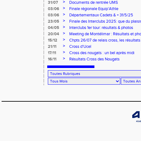
>
31/07
Documents de rentrée UMS
>
03/06
Finale régionale Equip'Athle
>
03/06
Départementaux Cadets & + 31/5/25
>
23/05
Finale des Interclubs 2025: que du plaisi
>
04/05
Interclubs 1er tour: résultats & photos
>
20/04
Meeting de Montélimar : Résultats et ph
>
15/12
Chpts 26/07 de relais cross, les résultats
>
21/11
Cross d'Ucel
>
17/11
Cross des nougats : un bel après midi
>
16/11
Résultats Cross des Nougats